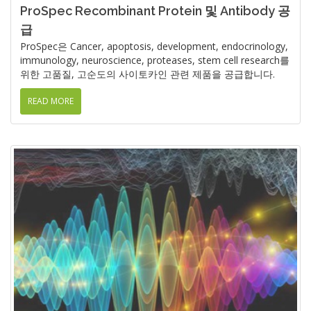
ProSpec Recombinant Protein 및 Antibody 공
급
ProSpec은 Cancer, apoptosis, development, endocrinology,
immunology, neuroscience, proteases, stem cell research를
위한 고품질, 고순도의 사이토카인 관련 제품을 공급합니다.
READ MORE