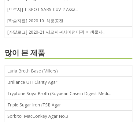
[브로셔] T-SPOT SARS-CoV-2 Assa...
[학술자료] 2020.10. 식품공전
[카달로그] 2020-21 써모피셔사이언티픽 미생물사...
많이 본 제품
Luria Broth Base (Millers)
Brilliance UTI Clarity Agar
Tryptone Soya Broth (Soybean Casein Digest Medi...
Triple Sugar Iron (TSI) Agar
Sorbitol MacConkey Agar No.3