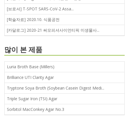
[브로셔] T-SPOT SARS-CoV-2 Assa...
[학술자료] 2020.10. 식품공전
[카달로그] 2020-21 써모피셔사이언티픽 미생물사...
많이 본 제품
Luria Broth Base (Millers)
Brilliance UTI Clarity Agar
Tryptone Soya Broth (Soybean Casein Digest Medi...
Triple Sugar Iron (TSI) Agar
Sorbitol MacConkey Agar No.3