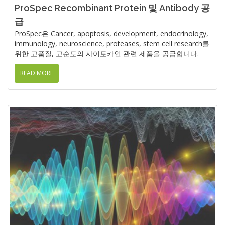
ProSpec Recombinant Protein 및 Antibody 공
급
ProSpec은 Cancer, apoptosis, development, endocrinology,
immunology, neuroscience, proteases, stem cell research를
위한 고품질, 고순도의 사이토카인 관련 제품을 공급합니다.
READ MORE