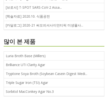
[브로셔] T-SPOT SARS-CoV-2 Assa...
[학술자료] 2020.10. 식품공전
[카달로그] 2020-21 써모피셔사이언티픽 미생물사...
많이 본 제품
Luria Broth Base (Millers)
Brilliance UTI Clarity Agar
Tryptone Soya Broth (Soybean Casein Digest Medi...
Triple Sugar Iron (TSI) Agar
Sorbitol MacConkey Agar No.3