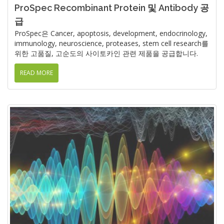
ProSpec Recombinant Protein 및 Antibody 공
급
ProSpec은 Cancer, apoptosis, development, endocrinology,
immunology, neuroscience, proteases, stem cell research를
위한 고품질, 고순도의 사이토카인 관련 제품을 공급합니다.
READ MORE