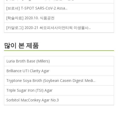
[브로셔] T-SPOT SARS-CoV-2 Assa...
[학술자료] 2020.10. 식품공전
[카달로그] 2020-21 써모피셔사이언티픽 미생물사...
많이 본 제품
Luria Broth Base (Millers)
Brilliance UTI Clarity Agar
Tryptone Soya Broth (Soybean Casein Digest Medi...
Triple Sugar Iron (TSI) Agar
Sorbitol MacConkey Agar No.3