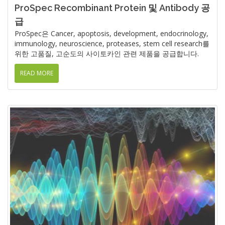
ProSpec Recombinant Protein 및 Antibody 공
급
ProSpec은 Cancer, apoptosis, development, endocrinology,
immunology, neuroscience, proteases, stem cell research를
위한 고품질, 고순도의 사이토카인 관련 제품을 공급합니다.
READ MORE